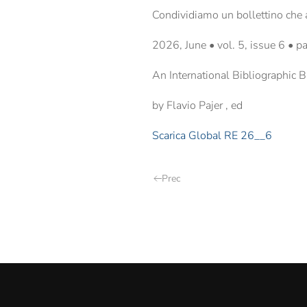
Condividiamo un bollettino che an
2026, June • vol. 5, issue 6 
An International Bibliographic 
by Flavio Pajer , ed
Scarica Global RE 26__6
Prec