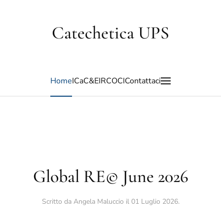
Catechetica UPS
Home
ICa
C&E
IRC
OCI
Contattaci
Global RE© June 2026
Scritto da Angela Maluccio il
01 Luglio 2026
.