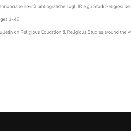
nuncia le novità bibliografiche sugli IR e gli Studi Religiosi dei
• pages 1-48
Bulletin on Religious Education & Religious Studies around the 