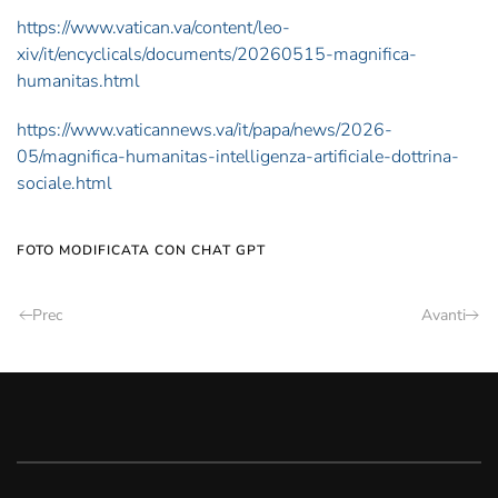
https://www.vatican.va/content/leo-
xiv/it/encyclicals/documents/20260515-magnifica-
humanitas.html
https://www.vaticannews.va/it/papa/news/2026-
05/magnifica-humanitas-intelligenza-artificiale-dottrina-
sociale.html
FOTO MODIFICATA CON CHAT GPT
Prec
Avanti